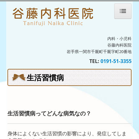
ホーム
内科・小児科
院長紹介
谷藤内科医院
岩手県一関市千厩町千厩字町20番地
診療のご案内
TEL:
0191-51-3355
生活習慣病
生活習慣病
予防接種・ワクチン
発熱外来のご案内
初診の方へ
生活習慣病ってどんな病気なの？
病児保育室ひこうき雲
身体によくない生活習慣の影響により、発症してしま
病児保育室ひこうき雲だより