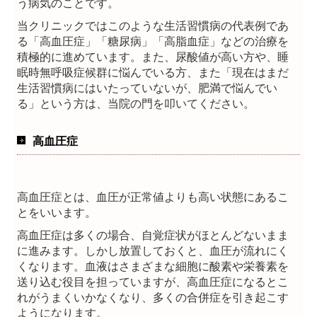
う病気のことです。
当クリニックではこのような生活習慣病の代表例であ
日中一時支援プラタナス
る「高血圧症」「糖尿病」「高脂血症」などの治療を
積極的に進めています。また、尿酸値が高い方や、睡
サロンプラタナス
眠時無呼吸症候群に悩んでいる方、また「現在はまだ
生活習慣病にはいたっていないが、肥満で悩んでい
施設・設備のご案内
る」という方は、当院の門を叩いてください。
交通案内
高血圧症
保健医療機関における掲示事項
高血圧症とは、血圧が正常値よりも高い状態にあるこ
とをいいます。
高血圧症は多くの場合、自覚症状がほとんどないまま
に進みます。しかし放置しておくと、血圧が流れにく
くなります。血液はさまざまな細胞に酸素や栄養素を
送り込む役目を担っていますが、高血圧症になるとこ
れがうまくいかなくなり、多くの合併症を引き起こす
ようになります。