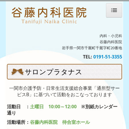
ホーム
内科・小児科
院長紹介
谷藤内科医院
岩手県一関市千厩町千厩字町20番地
診療のご案内
TEL:
0191-51-3355
生活習慣病
サロンプラタナス
予防接種・ワクチン
一関市介護予防・日常生活支援総合事業「通所型サー
発熱外来のご案内
ビスB」に基づいて活動をおこなっております
初診の方へ
活動日 ：
土曜日 10:00～12:00
※別紙カレンダー
通り
病児保育室ひこうき雲
活動場所：
谷藤内科医院 待合室ホール
病児保育室ひこうき雲だより