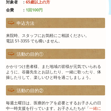
対象者 ：
65歳以上の方
会費 ：
1回100円
日中一時支援プラタナス
サロンプラタナス
申込方法
施設・設備のご案内
来院時、スタッフにお気軽にご相談ください。
電話 51-3355 でも構いません。
交通案内
活動の目的①
保健医療機関における掲示事項
かかりつけ患者様、また地域の皆様が元気でいられる
ように、谷藤先生とお話したり、一緒に歌ったり、体
操したりして、楽しいひと時を過ごしましょう。
活動の目的②
毎週土曜日は、医療的ケアを必要とするお子さんの日
中一時支援を行っています。お子さんたちが「
一緒に