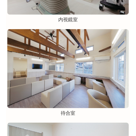
内視鏡室
待合室