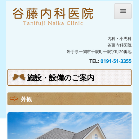
ホーム
内科・小児科
院長紹介
谷藤内科医院
岩手県一関市千厩町千厩字町20番地
診療のご案内
TEL:
0191-51-3355
生活習慣病
施設・設備のご案内
予防接種・ワクチン
発熱外来のご案内
外観
初診の方へ
病児保育室ひこうき雲
病児保育室ひこうき雲だより