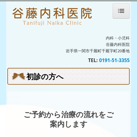
ホーム
内科・小児科
院長紹介
谷藤内科医院
岩手県一関市千厩町千厩字町20番地
診療のご案内
TEL:
0191-51-3355
生活習慣病
初診の方へ
予防接種・ワクチン
発熱外来のご案内
初診の方へ
ご予約から治療の流れをご
病児保育室ひこうき雲
案内します
病児保育室ひこうき雲だより